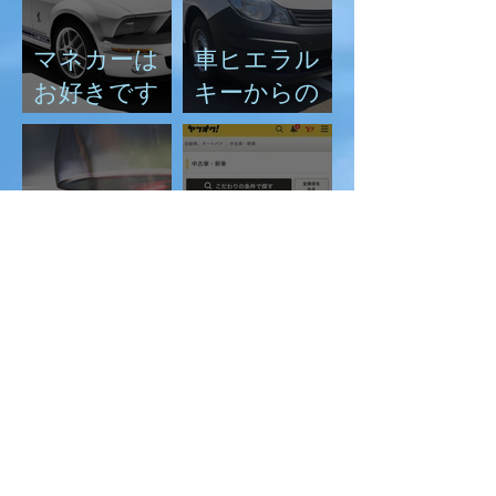
マネカーは
車ヒエラル
お好きです
キーからの
か？
脱却－ADバ
ンという選
択
赤ワインの
ヤフオクで
赤い色はど
の車の購入に
うしてあん
ついて
なに美しい
のか？(閲覧
注意：マニア
ックです。)
シンプルイ