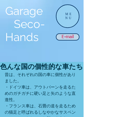
Garage
ME
NU
Seco-
Hands
E-mail
色んな国の個性的な車たち
昔は、それぞれの国の車に個性があり
ました。
・ドイツ車は、アウトバーンを走るた
めのガチガチに硬い足と矢のような直
進性。
・フランス車は、石畳の道を走るため
の猫足と呼ばれるしなやかなサスペン