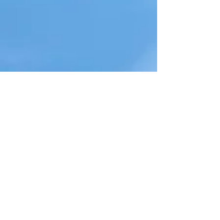
特集記事
ダサカッコ
判官贔屓と
悪い！
は？