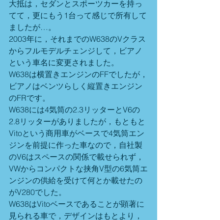
大抵は，セダンとスポーツカーを持っ
てて，更にもう1台って感じで所有して
ましたが…。
2003年に，それまでのW638のVクラス
からフルモデルチェンジして，ビアノ
という車名に変更されました。
W638は横置きエンジンのFFでしたが，
ビアノはベンツらしく縦置きエンジン
のFRです。
W638には4気筒の2.3リッターとV6の
2.8リッターがありましたが，もともと
Vitoという商用車がベースで4気筒エン
ジンを前提に作った車なので，自社製
のV6はスペースの関係で載せられず，
VWからコンパクトな挟角V型の6気筒エ
ンジンの供給を受けて何とか載せたの
がV280でした。
W638はVitoベースであることが顕著に
見られる車で，デザインはもとより，