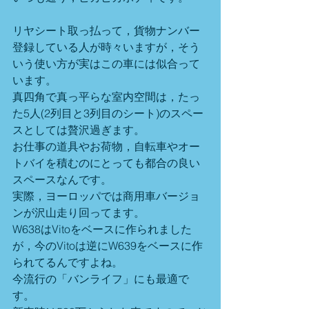
リヤシート取っ払って，貨物ナンバー
登録している人が時々いますが，そう
いう使い方が実はこの車には似合って
います。
真四角で真っ平らな室内空間は，たっ
た5人(2列目と3列目のシート)のスペー
スとしては贅沢過ぎます。
お仕事の道具やお荷物，自転車やオー
トバイを積むのにとっても都合の良い
スペースなんです。
実際，ヨーロッパでは商用車バージョ
ンが沢山走り回ってます。
W638はVitoをベースに作られました
が，今のVitoは逆にW639をベースに作
られてるんですよね。
今流行の「バンライフ」にも最適で
す。