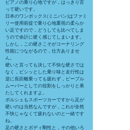
ビアノの乗り心地ですが，はっきり言
って硬いです。
日本のワンボックス(ミニバン)はファミ
リー使用前提で乗り心地重視の柔らか
い足ですので，どうしても比べてしま
うので余計に硬く感じてしまいます。
しかし，この硬さこそがコーナリング
性能につながるので，仕方ありませ
ん。
硬いと言っても決して不快な硬さでは
なく，ビシッとした乗り味と走行性は
逆に長距離乗っても疲れず，ピープル
ムーバーとしての役割をしっかりと果
たしてくれますよ。
ポルシェもスポーツカーですから足が
硬いのは当然なんですが，これが全然
不快じゃなくて疲れないのと一緒です
ね。
足の硬さとボディ剛性と，その他いろ