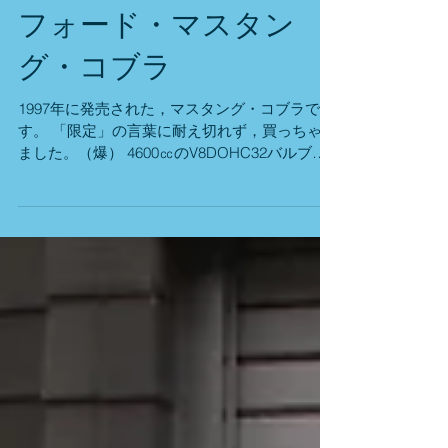
フォード・マスタン
グ・コブラ
1997年に発売された，マスタング・コブラで
す。 「限定」の言葉に耐え切れず，買っちゃい
ました。（爆） 4600㏄のV8DOHC32バルブエ
ンジンに，5速マニュアルミッションの組み合
わせです。 エンジンは何と，可変バルブ付きで
す！ 309PSの公表値でしたが，乗ると500PSく
ら