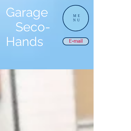
Garage
ME
NU
Seco-
Hands
E-mail